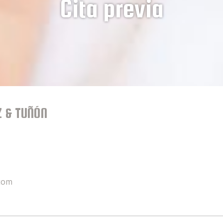
Cita previa
Z & TUÑÓN
.com