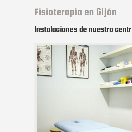
Fisioterapia en Gijón
Instalaciones de nuestro centr